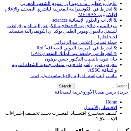
عاجل و خطير : نداء مهم إلى عموم الشعب المغربي
& انخرط في الكونفدرالية المغربية لناشري الصحف والإعلام
الإلكتروني MEDIAS
& الآداب والعلوم الإنسانية sciences
منع المسيرة الجهوية الاحتجاجية للكونفدرالية الديموقراطية
للشغل بالعيون وهوير العلمي يؤكد أن الكونفدرالية ستصعّد
احتجاجاتها
حملة تضامن إعلامي مع الزفزافي
& انخرط في المرصد الدولي للصحافة ٌ Roi
& انخرط في جامعة عبد المالك السعدي UAE
بيان تنويه بالنقيب الدكتور حسن برهون
معرض صور وأشرطة فيديو ملتقى جمعية الشعلة للتربية
والثقافة ASSO
ماستر السياسة الدولية والدبلوماسية والرقمنة
جريدة بريس ميديا الأوروعربية للصحافة
Home
الاقتصاد والأعمال
كيــف سيخــرج اقتصــاد المغــرب بعـــد تخفـيف إجــراءات
الإغــــلاق؟