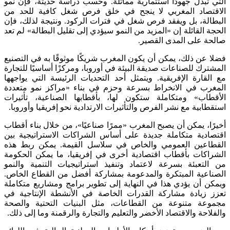
التي تبذل جهودًا استثمارية مماثلة. وحسب دراسة حديثة، فإن نمو
الاقتصاد المغربي لا ينجح في خلق فرص شغل كافية للحد من
البطالة، بل ويفقد فرص شغل في فترات الركود. ونتيجة لذلك، فإن
الحجة القائلة إن «المزيد من النمو سيؤدي إلى تقليل البطالة» لم تعد
صالحة على المدى القصير.
فضلا عن ذلك، يمكن أن يكون المغرب شريكًا موثوقًا به في التصنيع
المشترك للصناعات صديقة البيئة في أوروبا، ومركزًا أساسيًا للتجارة
مع القارة الإفريقية. ويتمثل أحد التحديات الرئيسة التي يواجهها
المغرب في الانخراط بسرعة وحزم في بناء «مراكز نمو متعددة
الأقطاب» ومتكاملة ستكون لها، بأقطابها الصناعية، تأثيرات
استقطابية مع نشر الفرص والتأثيرات الارتدادية نحو إفريقيا وأوروبا.
أخيرًا، يمكن أن يصبح المغرب «ممرًا صناعيًا»، من خلال بناء أقطاب
اقتصادية متكاملة جديدة على أساس الشراكات الاستراتيجية بين
القطاعين العمومي والخاص في سلاسل القيمة. يمكن ربط هذه
الشراكات بأقطاب اقتصادية أخرى في إفريقيا، ما يمكن الحكومة
من التعبئة بسرعة لاعتماد وتنفيذ استراتيجيات التنمية والنمو
الصناعية المبتكرة والمدعومة بمشاركة أفضل من القطاع الخاص.
ويمكن أن يؤدي هذا في النهاية إلى تطوير برامج ومشاريع متكاملة
تعزز زيادة مشاركة القدرات الخاصة في الأنشطة الإنتاجية في
مجموعة متنوعة من القطاعات، مثل البنيات التحتية والصحة
والفلاحة والاقتصاد الأخضر والتعليم والتجارة والرقمنة وما إلى ذلك.