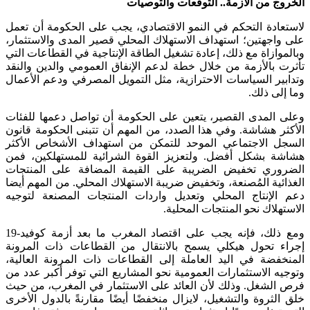
الخروج من الأزمة.. التوقعات والتوصيات
لاستعادة التحكم في النمو الاقتصادي، يجب على الحكومة أن تعمل
على واجهتين؛ استهداف الاستهلاك المحلي قصير المدى والاستثمار،
وبالموازاة مع ذلك، إعادة تشغيل الطاقة الإنتاجية في القطاعات التي
تأثرت بالأزمة من خلال خطة لدعم الإنفاق العمومي والدين والنقد
وتدابير السياسات الاحترازية، مثل التمويل المصرفي ودعم الأعمال
وما إلى ذلك.
وعلى المدى القصير، يتعين على الحكومة أن تواصل دعمها للفئات
الأكثر هشاشة. وفي هذا الصدد، من المهم أن تتبنى الحكومة قانون
السجل الاجتماعي الموحد للتمكن من استهداف الأشخاص الأكثر
هشاشة بشكل أفضل. ولتعزيز القوة الشرائية للمستهلكين، فمن
الضروري تخفيض الضريبة على القيمة المضافة على المنتجات
الغذائية المُصنعة، وتخفيض ضريبة الاستهلاك المحلي. من المهم أيضا
دعم الإنتاج المحلي وتعديل واردات المنتجات المصنعة لتوجيه
الاستهلاك نحو المنتجات المحلية.
ومع ذلك، فإنه يجب على اقتصاد المغرب ما بعد أزمة كوفيد-19
إجراء تحول هيكلي يسمح بالانتقال من القطاعات ذات المرونة
المنخفضة في اليد العاملة إلى القطاعات ذات المرونة العالية،
وتوجيه الاستثمارات العمومية نحو المشاريع التي توفر أكبر عدد من
فرص الشغل. وذلك لأن العائد على الاستثمار في المغرب، من حيث
خلق الثروة والتشغيل، لايزال منخفضًا أيضًا مقارنةً بالدول الأخرى