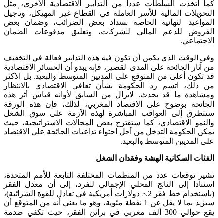
كما اتخذت السلطات عددا من التدابير الاقتصادية الأخرى، مثل
التحويلات المالية للأسر العاملة في القطاع غير المهيكل، وتأجيل
المواعيد النهائية الخاصة بسداد بعض الضرائب، وضمان بعض
القروض للدعم المالي للشركات، وتعليق مدفوعات الضمان
الاجتماعي.
وفي الوقت الذي يكمن أن تكون فيه هذه التدابير فعالة في التخفيف
من آثار الجائحة على المدى القصير، فإنه يبدو أن الخسائر الاقتصادية
قد تكون أعلى من المتوقع على المديين المتوسط والبعيد. بل الأكثر
من ذلك، اتسم رد الحكومة بشأن تعافي الاقتصادي بالانتظار
ومشاهدة ما قد يحدث. لايزال من السابق لأوانه قياس أثر هذه
الجائحة بوضوح على الاقتصاد المغربي، لذلك، فإن هذه الورقة
ستتطرق إلى العواقب المباشرة لهذه الأزمة على سوق الشغل
والنمو الاقتصادي، كما ستقترح بعض المجالات الاستراتيجية، حيث
يمكن الحكومة التدخل من أجل احتواء تداعيات الجائحة على الاقتصاد
على المديين المتوسط والبعيد.
الفئات السكانية الهشة وفقدان الشغل
تشير توقعات عدد من المنظمات المختلفة التابعة للأمم المتحدة،
استنادا إلى الناتج المحلي الإجمالي للفرد، إلى أن معدل الفقر
(باستخدام خط فقر 3.2 دولارات أمريكية في تعادل للقوة الشرائية)،
سيزيد بما لا يقل عن 1 نقطة مئوية، وهو ما يعني أنه من المتوقع أن
يقع حوالي 300 ألف مغربي في براثن الفقر، حيث تكفي صدمة