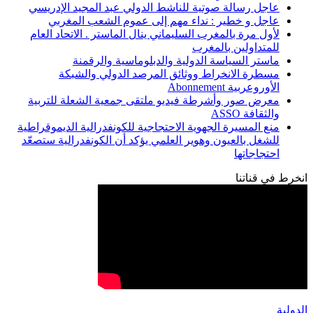
عاجل رسالة صوتية للناشط الدولي عبد المجيد الإدريسي
عاجل و خطير : نداء مهم إلى عموم الشعب المغربي
لأول مرة بالمغرب السليماني ينال الماستر . الاتحاد العام
للمتداولين بالمغرب
ماستر السياسة الدولية والدبلوماسية والرقمنة
مسطرة الانخراط ووثائق المرصد الدولي والشبكة
الأوروعربية Abonnement
معرض صور وأشرطة فيديو ملتقى جمعية الشعلة للتربية
والثقافة ASSO
منع المسيرة الجهوية الاحتجاجية للكونفدرالية الديموقراطية
للشغل بالعيون وهوير العلمي يؤكد أن الكونفدرالية ستصعّد
احتجاجاتها
انخرط في قناتنا
الدولية