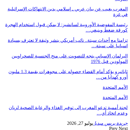
المغرب يغيب عن بيان عربي ـ إسلامي يدين الانتهاكات الإسرائيلية
في غزة
رئيسة المفوضية الأوروبية لسانشيز: لا يمكن قبول استخدام الهجرة
كورقة ضغط وينبغي…
تزامنا مع أحداث سبتة.. نائب أمريكي ينشر وثيقة لا تعترف بسيادة
اسبانيا على سبتة…
البرلمان الإسباني يتجه للتصويت على منح الجنسية للصحراويين
المولودين قبل 1976
ثاباتيرو يؤكد أمام القضاء حصوله على مجوهرات بقيمة 1.3 مليون
أورو كهدايا من…
الأمم المتحدة
الأمم المتحدة
لجنة أممية تدعو المغرب إلى توفير الغذاء والرعاية الصحية لزيان
وعدم اتخاذ أي…
جريدة بريس ميديا
يوليو 27, 2026
Prev
Next