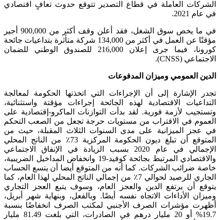
الشركات العاملة في قطاع التصدير تتوقع حدوث تعافٍ اقتصادي
في عام 2021.
في ما يخص سوق الشغل، فقد أعلن وقف أكثر من 900,000 أجير
مؤقتًا عن العمل في أكثر من 134,000 شركة متأثرة بتداعيات جائحة
كورونا، فيما جرى إعلان 216,000 للصندوق الوطني للضمان
الاجتماعي (CNSS).
الدين العمومي وميزان المدفوعات
تجدر الإشارة إلى أن الإجراءات التي اتخذتها الحكومة لمعالجة
التداعيات الاقتصادية لهذه الجائحة إجراءات مؤقتة واستثنائية،
وتستجيب لأزمة فورية. لقد بدأت التوازنات الماكرو-إقتصادية على
العموم في الاقتراب من مستويات حرجة تجعل من الصعب التحكم
في عجز الميزانية على مدى السنوات الثلاث المقبلة، حيث من
المتوقع أن تبلغ ديون الحكومة المركزية 73٪ من الناتج المحلي
الإجمالي في عام 2020 بسبب الزيادة في الإنفاق الاجتماعي
والاقتصادي المرتبط بجائحة كوفيد-19 وانخفاض المداخيل الضريبية،
خاصة ضرائب الشركات. كما أنه من المتوقع أيضا أن يتسع الحساب
الجاري للرصيد لحوالي 7٪ من إجمالي الناتج المحلي لهذا العام، كما
يتوقع أن يرتفع الدين والعجز العام، وسوف يتبع العجز التجاري
وميزان الأداءات الاتجاه نفسه أيضًا. وبالفعل، وبنهاية شهر أبريل،
أظهرت مؤشرات الصرف الأجنبي لمكتب الصرف انخفاضًا بنسبة
19.7% أو 20 مليار درهم في الصادرات، التي بلغت 81.49 مليار