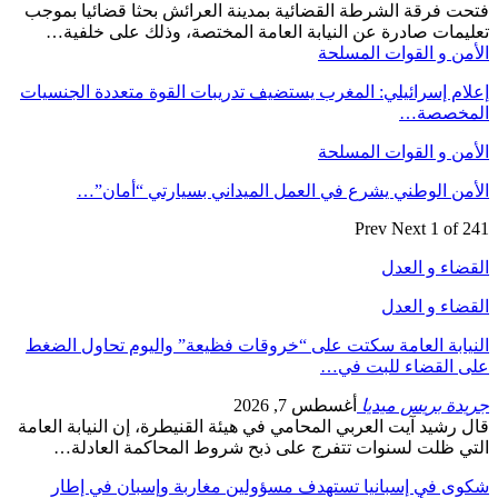
فتحت فرقة الشرطة القضائية بمدينة العرائش بحثا قضائيا بموجب
تعليمات صادرة عن النيابة العامة المختصة، وذلك على خلفية…
الأمن و القوات المسلحة
إعلام إسرائيلي: المغرب يستضيف تدريبات القوة متعددة الجنسيات
المخصصة…
الأمن و القوات المسلحة
الأمن الوطني يشرع في العمل الميداني بسيارتي “أمان”…
Prev
Next
1 of 241
القضاء و العدل
القضاء و العدل
النيابة العامة سكتت على “خروقات فظيعة” واليوم تحاول الضغط
على القضاء للبت في…
جريدة بريس ميديا
أغسطس 7, 2026
قال رشيد آيت العربي المحامي في هيئة القنيطرة، إن النيابة العامة
التي ظلت لسنوات تتفرج على ذبح شروط المحاكمة العادلة…
شكوى في إسبانيا تستهدف مسؤولين مغاربة وإسبان في إطار