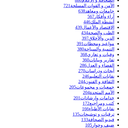
الصحافة و الإعلام
880
الأمن و القوات المسلحة
721
جامعات ومعاهد
638
آراء وأفكار
567
أنشطة الملك
446
الاقتصاد والأعمال
439
الطب والصحة
434
الدين والأخلاق
397
مواعيد ومحطات
391
التنمية والسياحة
380
وفيات و تعازي
368
تقارير وبيانات
360
القضاء و العدل
286
أبحاث ودراسات
270
نقابات التعليم
246
الثقافة و الفنون
244
جمعيات و مجموعات
205
الأمم المتحدة
204
خدامات وإرشادات
201
كتب ومراجيع
172
نقابات الأطباء
166
ترقيات و توشيحات
135
فيديو الصحافة
133
ضيف وحوار
105