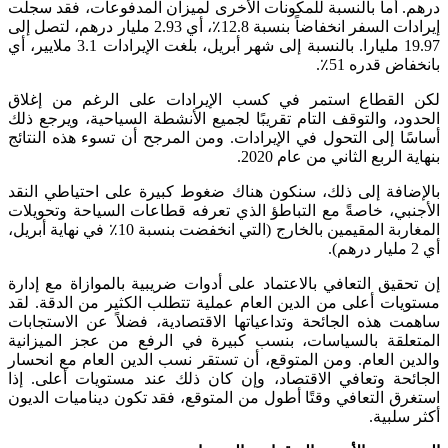
درهم. أما بالنسبة للمكونات الأخرى لميزان المدفوعات، فقد سجلت
إيرادات السفر انخفاضاً بنسبة 12.8٪، أي 2.93 مليار درهم، لتصل إلى
19.97 مليارا. بالنسبة إلى شهر أبريل، بلغت الإيرادات 3.1 ملايير، أي
بانخفاض قدره 51٪.
لكن القطاع استمر في كسب الإيرادات على الرغم من إغلاق
الحدود، والتوقف التام تقريبًا لجميع الأنشطة السياحية، ويرجع ذلك
أساسًا إلى التحول في الإيرادات. ومن المرجح أن تسوء هذه النتائج
بنهاية الربع الثاني من عام 2020.
بالإضافة إلى ذلك، سنكون هناك ضغوط كبيرة على احتياطي النقد
الأجنبي، خاصةً مع التباطؤ الذي تعرفه قطاعات السياحة وتحويلات
المغاربة المقيمين بالخارج (التي انخفضت بنسبة 10٪ في نهاية أبريل،
أي 2 مليار درهم).
إن تحقيق التعافي بالاعتماد على أدوات ضريبية بالموازاة مع إدارة
مستويات أعلى من الدين العام عملية تتطلب الكثير من الدقة. لقد
ساهمت هذه الجائحة وتداعياتها الاقتصادية، فضلاً عن الاستجابات
المتعلقة بالسياسات، بنسب كبيرة في الرفع من عجز الميزانية
والدين العام. ومن المتوقع، أن تستقر نسب الدين العام مع انحسار
الجائحة وتعافي الاقتصاد، وإن كان ذلك عند مستويات أعلى. إذا
استغرق التعافي وقتًا أطول من المتوقع، فقد تكون ديناميات الديون
أكثر سلبية.