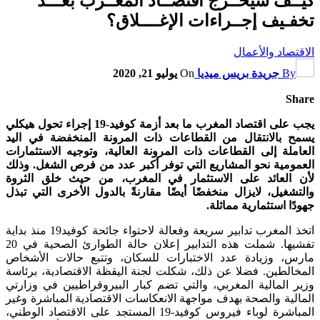
كيــف سيخــرج اقتصــاد المغــرب بعـــد
تخفـيف إجــراءات الإغــــلاق؟
الاقتصاد والأعمال
By
جريدة بريس ميديا
On
يوليو 21, 2020
Share
يجب على اقتصاد المغرب ما بعد أزمة كوفيد-19 إجراء تحول هيكلي
يسمح بالانتقال من القطاعات ذات المرونة المنخفضة في اليد
العاملة إلى القطاعات ذات المرونة العالية، وتوجيه الاستثمارات
العمومية نحو المشاريع التي توفر أكبر عدد من فرص الشغل. وذلك
لأن العائد على الاستثمار في المغرب، من حيث خلق الثروة
والتشغيل، لايزال منخفضًا أيضًا مقارنةً بالدول الأخرى التي تبذل
جهودًا استثمارية مماثلة.
اتخذ المغرب تدابير سريعة وفعالة لاحتواء جائحة كوفيد19 منذ بداية
تفشيها. شملت هذه التدابير إعلان حالة الطوارئ الصحية في 20
مارس، وزيادة عدد الاختبارات للسكان، وتتبع حالات الأشخاص
المخالطين. فضلا عن ذلك، شكلت لجنة اليقظة الاقتصادية، برئاسة
وزير المالية المغربي، والتي تضم كبار البيروقراطيين في وزارتي
المالية والصحة بهدف مواجهة الانعكاسات الاقتصادية المباشرة وغير
المباشرة لوباء فيروس كوفيد-19 المستجد على الاقتصاد الوطني،