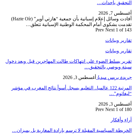
التحقيق بأحداث…
أغسطس 7, 2026
أفادت وسائل إعلام إسبانية بأن جمعية “هازتي أوير” (Hazte Oír)
تقدمت بشكوى أمام المحكمة الوطنية الإسبانية تتعلق…
Prev
Next
1 of 143
تقارير وبيانات
تقارير وبيانات
تقرير يسلط الضوء على انتهاكات طالت المهاجرين قبل وبعد دخول
سبتة ويوصي بالتحقيق…
جريدة بريس ميديا
أغسطس 3, 2026
المرتبة 122 عالميا.. التعليم يسجل أسوأ نتائج المغرب في مؤشر
“ليغاتوم”…
أغسطس 3, 2026
Prev
Next
1 of 180
آراء وأفكار
الخريطة السياسية المقبلة لا ترسم بإرادة المغاربة بل بميزان…