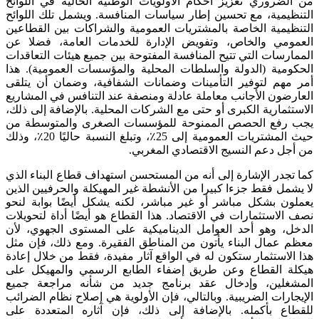
من الضروري تعزيز أحكام الأولويات الوطنية الحالية في اللوائح
التنظيمية، مع تحسين إطار سياسات المنافسة. ويشمل تلك اللوائح
التنظيمية الخاصة بالمشتريات العمومية والشراكات بين القطاعين
العمومي والخاص، وتفويض الإدارة للخدمات العامة، فضلا عن
الممارسات التي تتيح المنافسة المفتوحة بين جميع هيئات التعاقدات
الحكومية (الدولة والسلطات المحلية والمؤسسات العمومية). هذا
أمر مهم لتوفير التأمينات وضمانات الشفافية، وضمان أن يتلقى
العارضون الأجانب معاملة عادلة ومنصفة عند التنافس في المشاريع
الاستثمارية الكبرى أو حتى مع الشركات المحلية. بالإضافة إلى ذلك،
يجب رفع الحصص الممنوحة للمؤسسات الصغرى والمتوسطة من
حيث المشتريات العمومية إلى 25٪، وتبلغ النسبة حاليًا 20٪، وذلك
من أجل دعم النسيج الاقتصادي المغربي.
كما تجدر الإشارة إلى أنه من المستحسن استهداف قطاع البناء الذي
لا يشمل فقط جزءا كبيرا من الأنشطة غير المهيكلة والحرفيين الذين
يعملون بشكل مباشر أو غير مباشر، لكنه يشكل أيضًا بوابة لنحو
نصف الاستثمارات في الاقتصاد. هذا القطاع هو أيضًا أداة لتحويلات
الدخل، وهو أحد العوامل الديناميكية على المستوى الجهوي، لأن
معظم عمال البناء يأتون من المناطق الفقيرة. ومع ذلك، فإن مثل
هذا الاستثمار ستكون له في الواقع آثار مفيدة، فقط من خلال إعادة
هيكلة القطاع وعن طريق إضفاء الطابع الرسمي والمهيكل على
المشغلين، وإدخال عقد برنامج جديد من شأنه مراجعة جميع
الإيجارات الضريبية. وبالتالي، فإن الأولوية هي إصلاح نظام الضرائب
للقطاع بأكمله. بالإضافة إلى ذلك، فإن آثاره المتعددة على