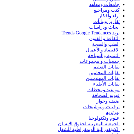
جامعات ومعاهد
كتب ومراجيع
آراء وأفكار
تقارير وبيانات
أبحاث ودراسات
ترند Trends Google Tendances
الثقافة و الفنون
الطب والصحة
الاقتصاد والأعمال
التنمية والسياحة
جمعيات و مجموعات
نقابات التعليم
نقابات المحامين
نقابات المهندسين
نقابات الأطباء
مواعيد ومحطات
فيديو الصحافة
ضيف وحوار
ترقيات و توشيحات
بورتريه
علوم وتكنولوجيا
الجمعية المغربية لحقوق الإنسان
الكونفدرالية الديمقراطية للشغل