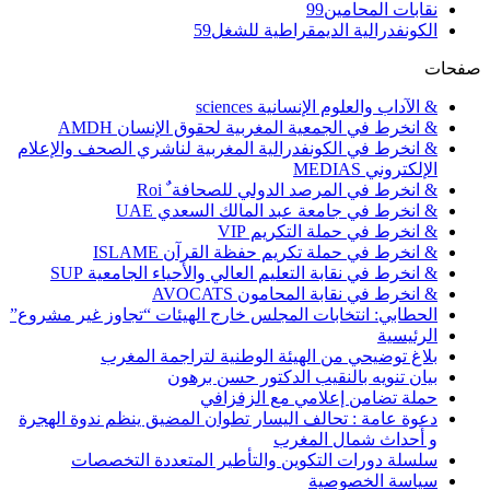
نقابات المحامين
99
الكونفدرالية الديمقراطية للشغل
59
صفحات
& الآداب والعلوم الإنسانية sciences
& انخرط في الجمعية المغربية لحقوق الإنسان AMDH
& انخرط في الكونفدرالية المغربية لناشري الصحف والإعلام
الإلكتروني MEDIAS
& انخرط في المرصد الدولي للصحافة ٌ Roi
& انخرط في جامعة عبد المالك السعدي UAE
& انخرط في حملة التكريم VIP
& انخرط في حملة تكريم حفظة القرآن ISLAME
& انخرط في نقابة التعليم العالي والأحياء الجامعية SUP
& انخرط في نقابة المحامون AVOCATS
الحطابي: انتخابات المجلس خارج الهيئات “تجاوز غير مشروع”
الرئيسية
بلاغ توضيحي من الهيئة الوطنية لتراجمة المغرب
بيان تنويه بالنقيب الدكتور حسن برهون
حملة تضامن إعلامي مع الزفزافي
دعوة عامة : تحالف اليسار تطوان المضيق ينظم ندوة الهجرة
و أحداث شمال المغرب
سلسلة دورات التكوين والتأطير المتعددة التخصصات
سياسة الخصوصية