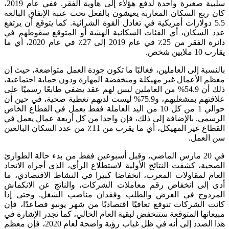
سلبية صغيرة واحدة لدفع هؤلاء إلى هاوية الفقر. ففي عام 2019،
كان ربع السكان المغاربة يعيشون بالفعل تحت عتبة الإنفاق البالغة
5.5 دولارات أمريكية في تعادل القوة الشرائية. كما يتوقع أن يرتفع
عدد السكان، أي الفئات السكانية الهشة أو المتوقع سقوطهم في
دائرة الفقر من 25٪ في عام 2019 إلى 27٪ في عام 2020، أي ما
يقارب 10 ملايين شخص.
بالنسبة إلى العاملين، فغالبًا ما تكون جودة العمل متواضعة، حيث إن
معظم الأعمال غير مهيكلة ومنخفضة المهارة ودون حماية اجتماعية،
ذلك أن 54.9% من العاملين ليس لهم عقد يضفي طابعًا رسميًا على
علاقتهم بمشغليهم، و75.9% ليست لديهم تغطية صحية، في حين أن
حوالي 1 من كل 10 من اليد العاملة فقط يعمل في القطاع الخاص
الرسمي. بالإضافة إلى ذلك، فإن واحدا من كل أربعة عمال يعمل في
القطاع غير المهيكل، أي ما يقرب من 11٪ من عدد السكان البالغين
سن العمل.
في 20 مارس الماضي، وقبل أسبوعين فقط من بدء حالة الطوارئ
الصحية، كشفت النتائج الأولية لاستطلاع الرأي، الذي أجراه الاتحاد
العام لمقاولات المغرب، انخفاضا كبيرا في النشاط الاقتصادي، ما
أدى إلى انخفاض رقم معاملات الشركات، والناتج عن الانكماش
المزدوج في العرض والطلب وفقدان مناصب الشغل. وحتى إذا
كانت الشركات تتوقع تعافيًا اقتصاديًا من شهر يونيو فصاعدًا، فإن
مبيعاتها المتوقعة ستنخفض لبقية العام الحالي، كما تجدر الإشارة في
هذا الصدد إلى أنه في ظل غياب رؤية واضحة لعام 2020، فإن معظم