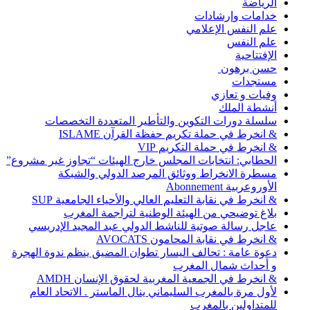
الرياضة
خدامات وإرشادات
علم النفس الإعلامي
علم النفس
الإفتتاحية
حسن برهون
مستجدات
وفيات و تعازي
أنشطة الملك
سلسلة دورات التكوين والتأطير المتعددة التخصصات
& انخرط في حملة تكريم حفظة القرآن ISLAME
& انخرط في حملة التكريم VIP
الحطابي: انتخابات المجلس خارج الهيئات “تجاوز غير مشروع”
مسطرة الانخراط ووثائق المرصد الدولي والشبكة
الأوروعربية Abonnement
& انخرط في نقابة التعليم العالي والأحياء الجامعية SUP
بلاغ توضيحي من الهيئة الوطنية لتراجمة المغرب
عاجل رسالة صوتية للناشط الدولي عبد المجيد الإدريسي
& انخرط في نقابة المحامون AVOCATS
دعوة عامة : تحالف اليسار تطوان المضيق ينظم ندوة الهجرة
و أحداث شمال المغرب
& انخرط في الجمعية المغربية لحقوق الإنسان AMDH
لأول مرة بالمغرب السليماني ينال الماستر . الاتحاد العام
للمتداولين بالمغرب